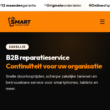
⭐
12 maanden
garantie
Originele
onderdelen
🌐
Online
afspr
☰
ZAKELIJK
B2B reparatieservice
Continuïteit voor uw organisatie
Snelle doorlooptijden, scherpe zakelijke tarieven en
betrouwbare service voor smartphones, tablets en
meer.