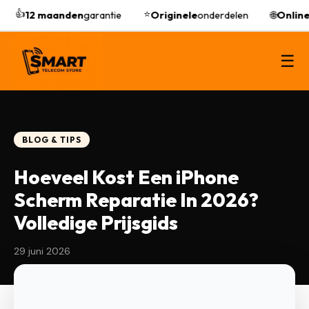
👍
⭐
12 maanden
garantie
Originele
onderdelen
🌐
Online
afs
☰
BLOG & TIPS
Hoeveel Kost Een iPhone
Scherm Reparatie In 2026?
Volledige Prijsgids
29 juni 2026