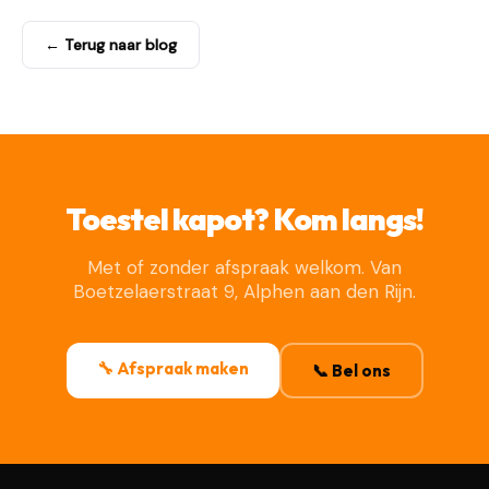
← Terug naar blog
Toestel kapot? Kom langs!
Met of zonder afspraak welkom. Van
Boetzelaerstraat 9, Alphen aan den Rijn.
🔧 Afspraak maken
📞 Bel ons