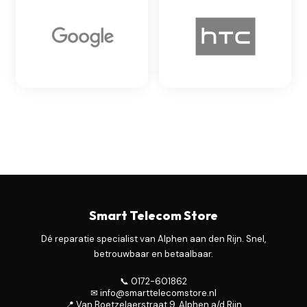
Smart Telecom Store
Dé reparatie specialist van Alphen aan den Rijn. Snel,
betrouwbaar en betaalbaar.
📞 0172-601862
✉ info@smarttelecomstore.nl
📍 Van Boetzelaerstraat 9, Alphen a/d Rijn