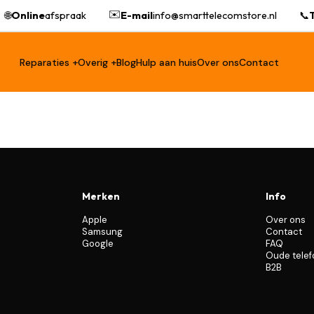
✉️
🌐
Online
afspraak
E-mail
info@smarttelecomstore.nl
📞
T
Reparaties +
Overig +
Blog
Hulp aan huis
Over ons
Contact
Merken
Info
Apple
Over ons
Samsung
Contact
Google
FAQ
Oude tele
B2B