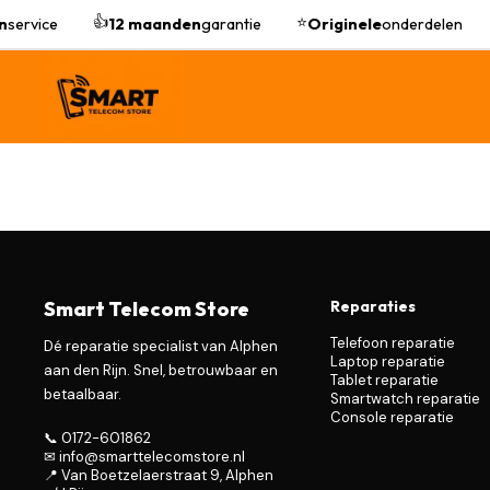
👍
⭐
n
service
12 maanden
garantie
Originele
onderdelen
Smart Telecom Store
Reparaties
Telefoon reparatie
Dé reparatie specialist van Alphen
Laptop reparatie
aan den Rijn. Snel, betrouwbaar en
Tablet reparatie
betaalbaar.
Smartwatch reparatie
Console reparatie
📞 0172-601862
✉ info@smarttelecomstore.nl
📍 Van Boetzelaerstraat 9, Alphen