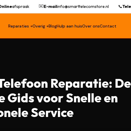
✉️
line
afspraak
E-mail
info@smarttelecomstore.nl
📞
Telef
Reparaties +
Overig +
Blog
Hulp aan huis
Over ons
Contact
Telefoon Reparatie: De
 Gids voor Snelle en
onele Service