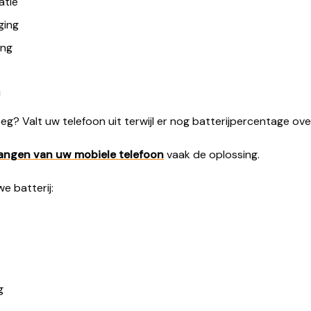
atie
ging
ing
n
eeg? Valt uw telefoon uit terwijl er nog batterijpercentage ove
vangen van uw mobiele telefoon
vaak de oplossing.
e batterij:
g