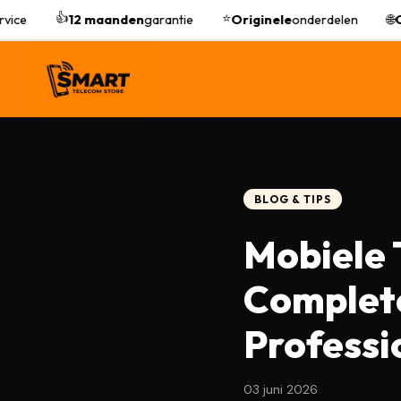
👍
⭐
ce
12 maanden
garantie
Originele
onderdelen
🌐
On
BLOG & TIPS
Mobiele 
Complete
Professi
03 juni 2026