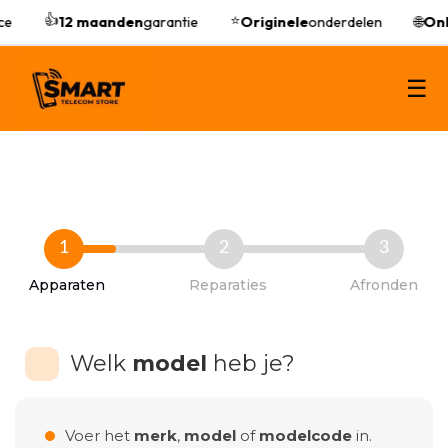
👍
⭐
ce
12 maanden
garantie
Originele
onderdelen
🌐
Onl
☰
1
2
3
Apparaten
Reparaties
Afronden
Welk
model
heb je?
Voer het
merk
,
model
of
modelcode
in.