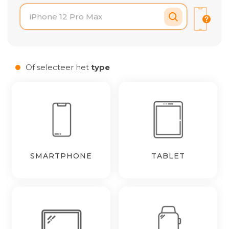
Laden van modellen..
Of selecteer het
type
SMARTPHONE
TABLET