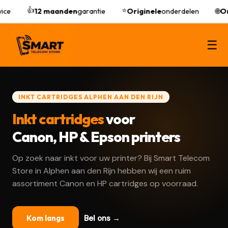
👍
⭐
ce
12 maanden
garantie
Originele
onderdelen
🌐
Onl
☰
INKT CARTRIDGES ALPHEN AAN DEN RIJN
Inkt cartridges
voor
Canon, HP & Epson printers
Op zoek naar inkt voor uw printer? Bij Smart Telecom
Store in Alphen aan den Rijn hebben wij een ruim
assortiment Canon en HP cartridges op voorraad.
Bel ons →
Kom langs