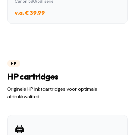
Canon 580/581 serie.
v.a. € 39.99
HP
HP cartridges
Originele HP inktcartridges voor optimale
afdrukkwaliteit.
🖨️