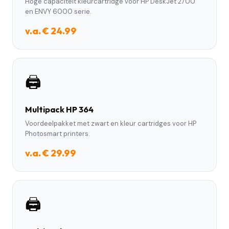
Hoge capaciteit kleurcartridge voor HP DeskJet 2700
en ENVY 6000 serie.
v.a. € 24.99
🖨️
Multipack HP 364
Voordeelpakket met zwart en kleur cartridges voor HP
Photosmart printers.
v.a. € 29.99
🖨️