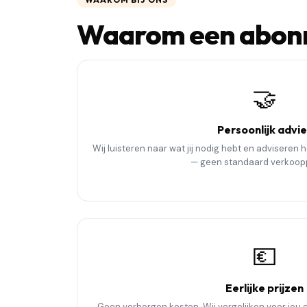
Waarom een abonn
🤝
Persoonlijk advie
Wij luisteren naar wat jij nodig hebt en adviseren 
— geen standaard verkoopp
💶
Eerlijke prijzen
Geen verborgen kosten. Wij vergelijken voor jou 