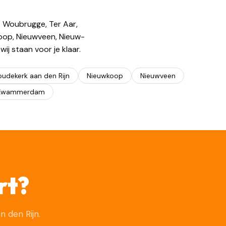
it Woubrugge, Ter Aar,
oop, Nieuwveen, Nieuw-
j staan voor je klaar.
oudekerk aan den Rijn
Nieuwkoop
Nieuwveen
Zwammerdam
rt?
 den Rijn.