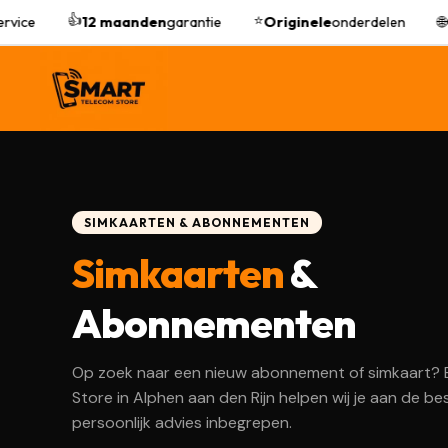
👍
⭐
ice
12 maanden
garantie
Originele
onderdelen
🌐
On
SIMKAARTEN & ABONNEMENTEN
Simkaarten
&
Abonnementen
Op zoek naar een nieuw abonnement of simkaart? B
Store in Alphen aan den Rijn helpen wij je aan de be
persoonlijk advies inbegrepen.