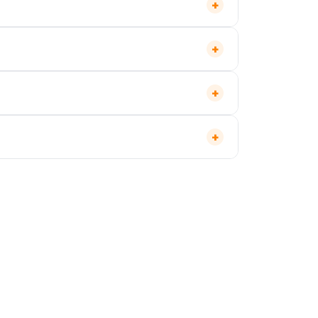
+
+
+
+