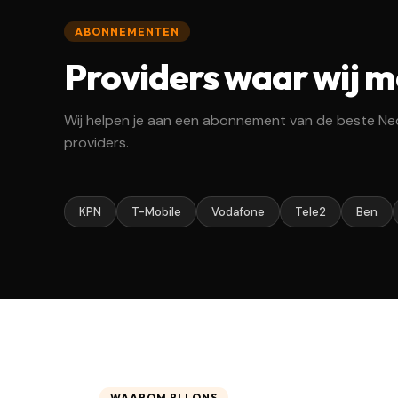
ABONNEMENTEN
Providers waar wij 
Wij helpen je aan een abonnement van de beste Ne
providers.
KPN
T-Mobile
Vodafone
Tele2
Ben
WAAROM BIJ ONS