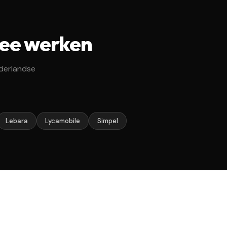
mee werken
derlandse
Lebara
Lycamobile
Simpel