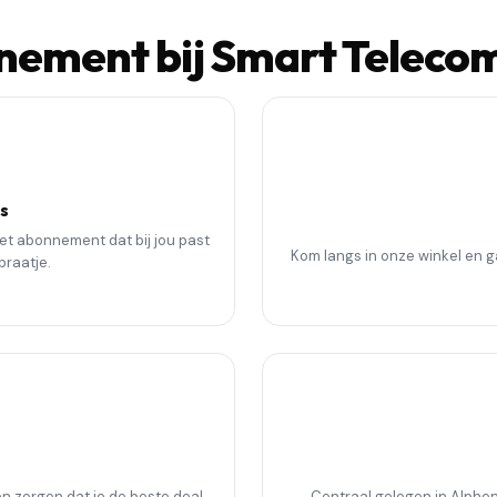
ement bij Smart Telecom
s
het abonnement dat bij jou past
Kom langs in onze winkel en 
raatje.
en zorgen dat je de beste deal
Centraal gelegen in Alphe