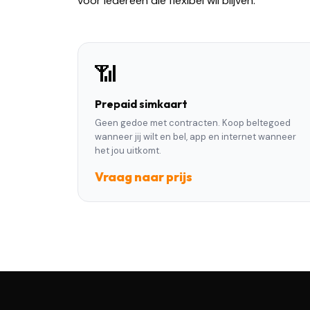
voor iedereen die flexibel wil blijven.
📶
Prepaid simkaart
Geen gedoe met contracten. Koop beltegoed
wanneer jij wilt en bel, app en internet wanneer
het jou uitkomt.
Vraag naar prijs