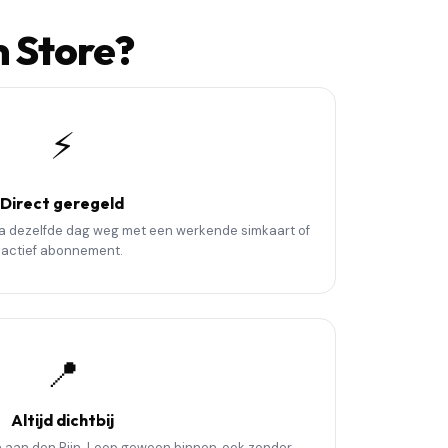
 Store?
⚡
Direct geregeld
ga dezelfde dag weg met een werkende simkaart of
actief abonnement.
📍
Altijd dichtbij
n aan den Rijn. Loop gewoon binnen, ook zonder