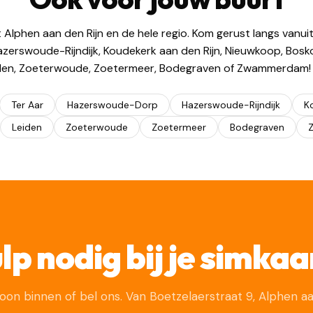
t Alphen aan den Rijn en de hele regio. Kom gerust langs vanu
erswoude-Rijndijk, Koudekerk aan den Rijn, Nieuwkoop, Bosk
den, Zoeterwoude, Zoetermeer, Bodegraven of Zwammerdam! wi
Ter Aar
Hazerswoude-Dorp
Hazerswoude-Rijndijk
K
Leiden
Zoeterwoude
Zoetermeer
Bodegraven
lp nodig bij je simkaa
on binnen of bel ons. Van Boetzelaerstraat 9, Alphen aan