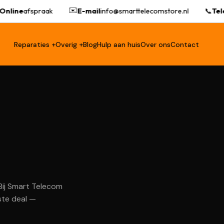
✉️
line
afspraak
E-mail
info@smarttelecomstore.nl
📞
Telef
Reparaties +
Overig +
Blog
Hulp aan huis
Over ons
Contact
ij Smart Telecom
ste deal —