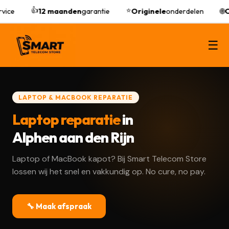
👍
⭐
vice
12 maanden
garantie
Originele
onderdelen
🌐
O
☰
LAPTOP & MACBOOK REPARATIE
Laptop reparatie
in
Alphen aan den Rijn
Laptop of MacBook kapot? Bij Smart Telecom Store
lossen wij het snel en vakkundig op. No cure, no pay.
🔧 Maak afspraak