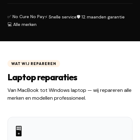
✅ No Cure No Pay
⚡ Snelle service
🛡️ 12 maanden garantie
💻 Alle merken
WAT WIJ REPAREREN
Laptop reparaties
Van MacBook tot Windows laptop — wij repareren alle
merken en modellen professioneel.
🖥️