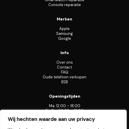
Console reparatie
Merken
Apple
Samsung
Google
Info
Over ons
Contact
FAQ
Oude telefoon verkopen
B2B
Openingstijden
Ma: 12:00 – 18:00
Di–Do: 09:30 – 18:00
Vr: 09:30 – 19:00
Wij hechten waarde aan uw privacy
Za: 09:00 – 17:00
Zo: 12:00 – 17:00