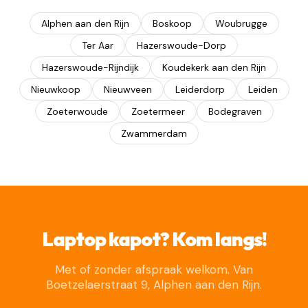
Alphen aan den Rijn
Boskoop
Woubrugge
Ter Aar
Hazerswoude-Dorp
Hazerswoude-Rijndijk
Koudekerk aan den Rijn
Nieuwkoop
Nieuwveen
Leiderdorp
Leiden
Zoeterwoude
Zoetermeer
Bodegraven
Zwammerdam
Laptop kapot? Kom langs!
Met of zonder afspraak welkom. Van
Boetzelaerstraat 9, Alphen aan den Rijn.