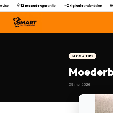
👍
⭐
ice
12 maanden
garantie
Originele
onderdelen
🌐
On
BLOG & TIPS
Moederb
09 mei 2026