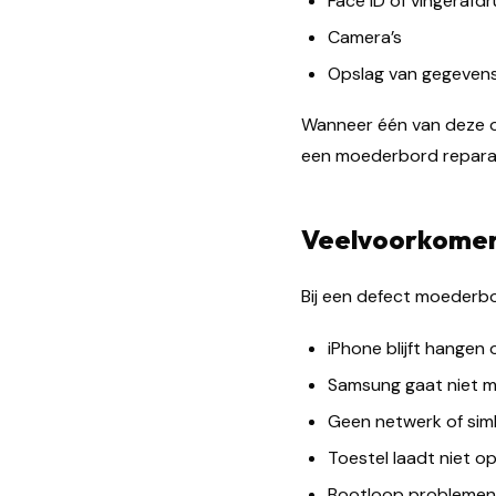
Face ID of vingerafdr
Camera’s
Opslag van gegeven
Wanneer één van deze on
een moederbord reparati
Veelvoorkomen
Bij een defect moederbor
iPhone blijft hangen
Samsung gaat niet m
Geen netwerk of sim
Toestel laadt niet o
Bootloop problemen