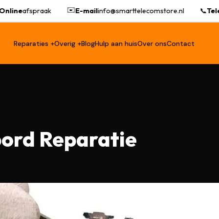
✉️
line
afspraak
E-mail
info@smarttelecomstore.nl
📞
Telef
Reparaties +
Overig +
Blog
Hulp aan huis
Over ons
Contact
ord Reparatie