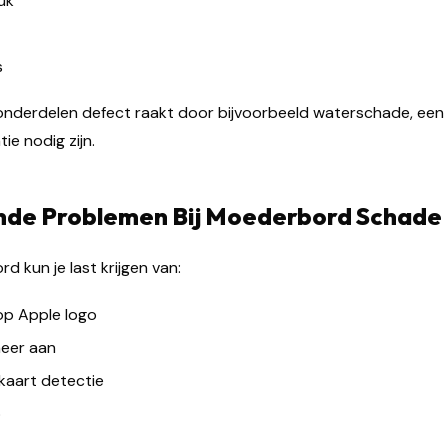
uk
s
derdelen defect raakt door bijvoorbeeld waterschade, een val
e nodig zijn.
de Problemen Bij Moederbord Schade
d kun je last krijgen van:
 op Apple logo
eer aan
kaart detectie
p