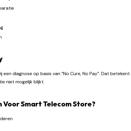
aratie
ng
n
y
wij een diagnose op basis van “No Cure, No Pay”. Dat betekent
 niet mogelijk blijkt.
 Voor Smart Telecom Store?
lderen