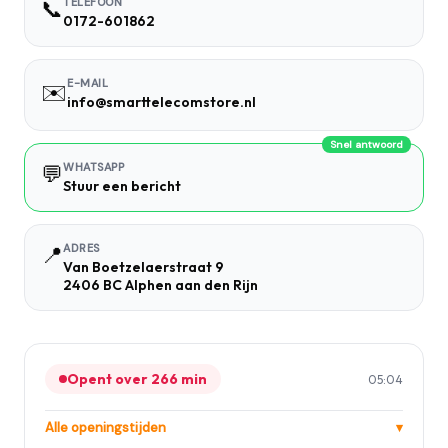
📞
TELEFOON
0172-601862
E-MAIL
✉️
info@smarttelecomstore.nl
Snel antwoord
💬
WHATSAPP
Stuur een bericht
📍
ADRES
Van Boetzelaerstraat 9
2406 BC Alphen aan den Rijn
Opent over 266 min
05:04
Alle openingstijden
▾