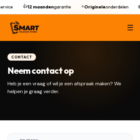
👍
⭐
ervice
12 maanden
garantie
Originele
onderdelen

☰
CONTACT
Neem contact op
Heb je een vraag of wil je een afspraak maken? We
helpen je graag verder.