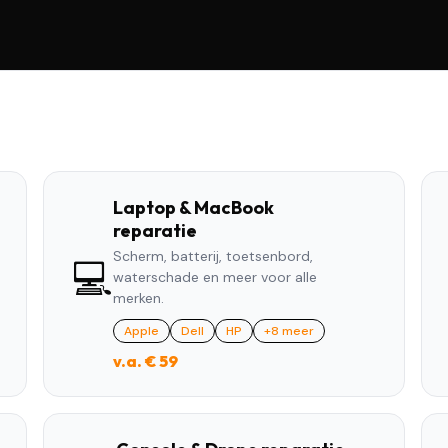
Laptop & MacBook
reparatie
Scherm, batterij, toetsenbord,
💻
waterschade en meer voor alle
merken.
Apple
Dell
HP
+8 meer
v.a. € 59