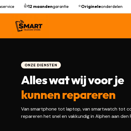
👍
⭐
ervice
12 maanden
garantie
Originele
onderdelen

ONZE DIENSTEN
Alles wat wij voor je
kunnen repareren
Van smartphone tot laptop, van smartwatch tot co
repareren het snel en vakkundig in Alphen aan den R