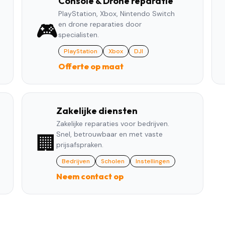
Console & Drone reparatie
PlayStation, Xbox, Nintendo Switch
🎮
en drone reparaties door
specialisten.
PlayStation
Xbox
DJI
Offerte op maat
Zakelijke diensten
Zakelijke reparaties voor bedrijven.
Snel, betrouwbaar en met vaste
🏢
prijsafspraken.
Bedrijven
Scholen
Instellingen
Neem contact op