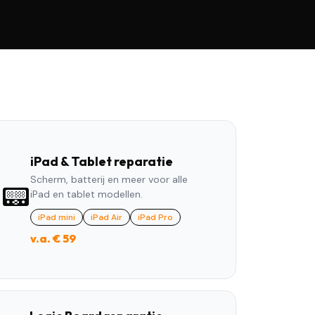
iPad & Tablet reparatie
Scherm, batterij en meer voor alle
📟
iPad en tablet modellen.
iPad mini
iPad Air
iPad Pro
v.a. € 59