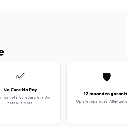
e
✅
🛡️
No Cure No Pay
12 maanden garant
n we het niet repareren? Dan
Op alle reparaties. Altijd zek
betaal je niets.