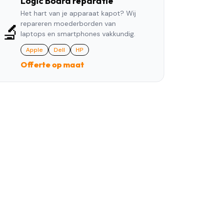
Logic Board reparatie
Het hart van je apparaat kapot? Wij
repareren moederborden van
🔬
laptops en smartphones vakkundig.
Apple
Dell
HP
Offerte op maat