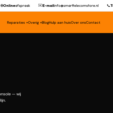
✉️

Online
afspraak
E-mail
info@smarttelecomstore.nl
📞
Te
Reparaties +
Overig +
Blog
Hulp aan huis
Over ons
Contact
nsole — wij
ijn.