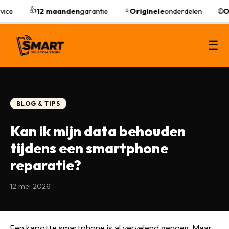
👍
⭐
ice
12 maanden
garantie
Originele
onderdelen
🌐
On
☰
BLOG & TIPS
Kan ik mijn data behouden
tijdens een smartphone
reparatie?
12 mei 2026
Een kapotte smartphone is al vervelend genoeg. Maar