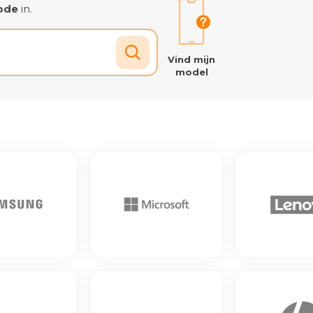
ode
in.
Vind mijn
model