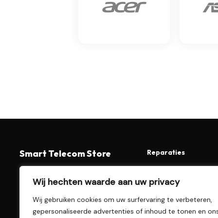
Smart Telecom Store
Reparaties
Telefoon reparatie
Dé reparatie specialist van Alphen
Laptop reparatie
Wij hechten waarde aan uw privacy
aan den Rijn. Snel, betrouwbaar en
Tablet reparatie
betaalbaar.
Smartwatch reparatie
Wij gebruiken cookies om uw surfervaring te verbeteren,
Console reparatie
📞 0172-601862
gepersonaliseerde advertenties of inhoud te tonen en on