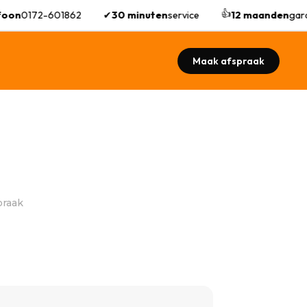
👍
oon
0172-601862
✔
30 minuten
service
12 maanden
gara
Maak afspraak
praak