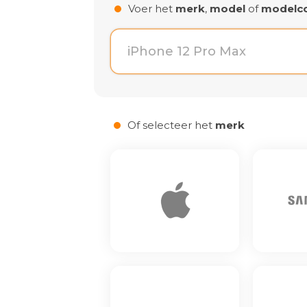
Voer het
merk
,
model
of
modelc
Laden van modellen..
Of selecteer het
merk