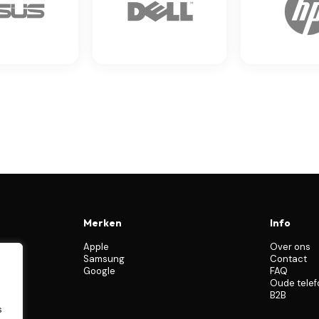
Merken
Info
Apple
Over ons
Samsung
Contact
Google
FAQ
Oude tele
B2B
s