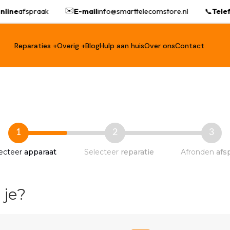
✉️
line
afspraak
E-mail
info@smarttelecomstore.nl
📞
Telef
Reparaties +
Overig +
Blog
Hulp aan huis
Over ons
Contact
1
2
3
ecteer
apparaat
Selecteer
reparatie
Afronden
afs
 je?