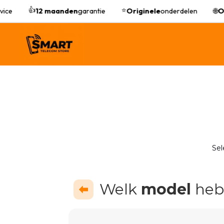
👍
⭐
ice
12 maanden
garantie
Originele
onderdelen
🌐
On
Sel
Welk
model
heb