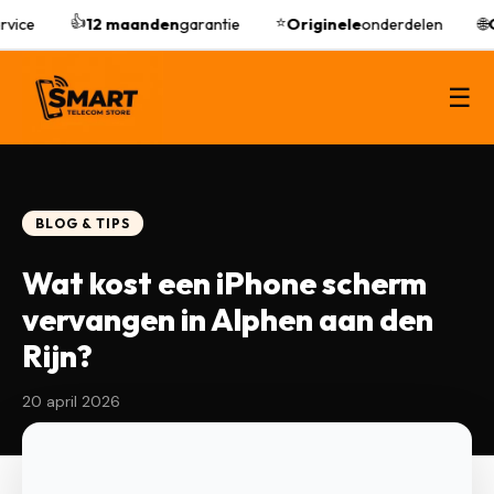
👍
⭐
vice
12 maanden
garantie
Originele
onderdelen
🌐
O
☰
BLOG & TIPS
Wat kost een iPhone scherm
vervangen in Alphen aan den
Rijn?
20 april 2026