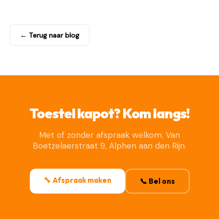
← Terug naar blog
Toestel kapot? Kom langs!
Met of zonder afspraak welkom. Van
Boetzelaerstraat 9, Alphen aan den Rijn.
🔧 Afspraak maken
📞 Bel ons